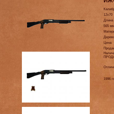
ИЖ
Калиб
12х70
Длина
565 мм
Матер
Дерев
Цена:
Прода
Налич
ПРОД
Отличн
1996 г