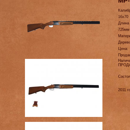
МР-
Калиб
16х70
Длина
725мм
Матер
Дерево
Цена:
Прода
Налич
ПРОД
Состо
2011 г