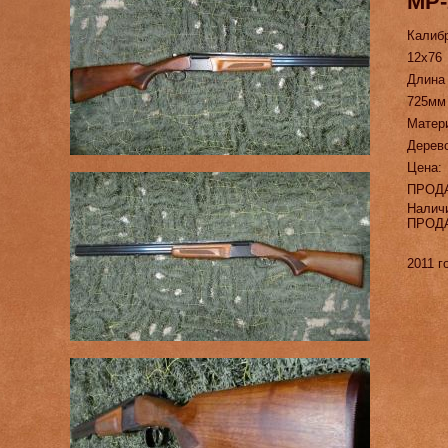
МР-
Калиб
12х76
Длина
725мм
Матер
Дерев
Цена:
ПРОД
Налич
ПРОД
2011 г