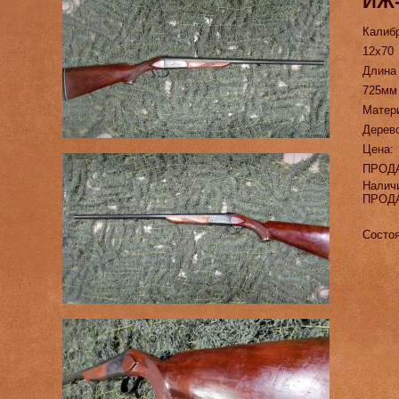
ИЖ-
Калиб
12х70
Длина
725мм
Матер
Дерев
Цена:
ПРОД
Налич
ПРОД
Состо