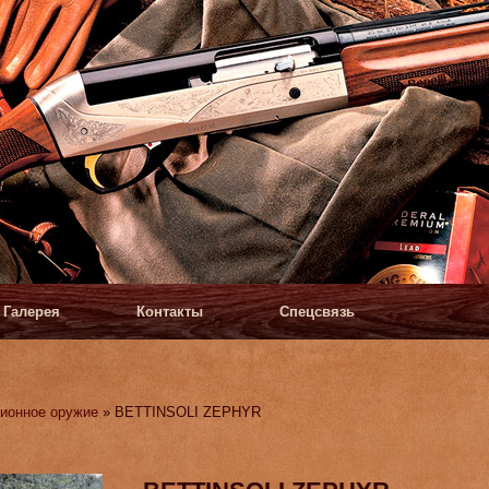
Галерея
Контакты
Спецсвязь
ионное оружие
» BETTINSOLI ZEPHYR