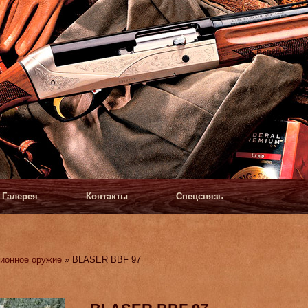
Галерея
Контакты
Спецсвязь
ионное оружие
» BLASER BBF 97