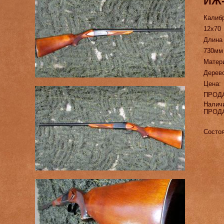
ИЖ-
Калиб
12х70
Длина
730мм
Матер
Дерев
Цена:
ПРОД
Налич
ПРОД
Состоя