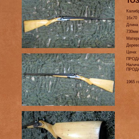
ТОЗ
Калиб
16х70
Длина
730мм
Матер
Дерево
Цена:
ПРОД
Налич
ПРОД
1965 г