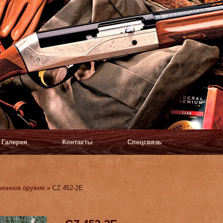
Галерея
Контакты
Спецсвязь
ионное оружие
» CZ 452-2E