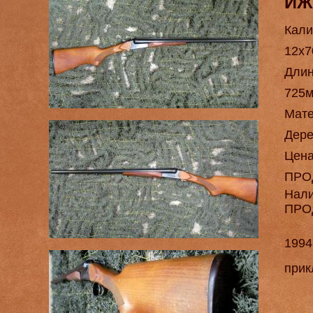
ИЖ
Кали
12х7
Длин
725
Мат
Дере
Цен
ПРО
Нал
ПРО
1994
прик