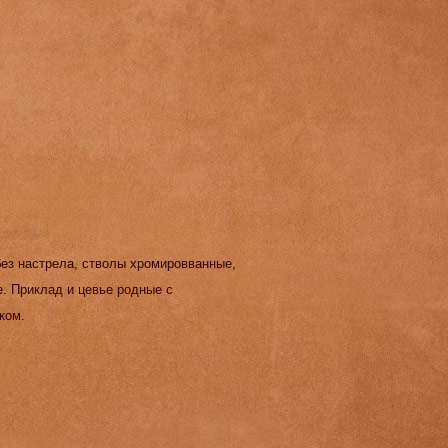
без настрела, стволы хромировванные,
е. Приклад и цевье родные с
ком.