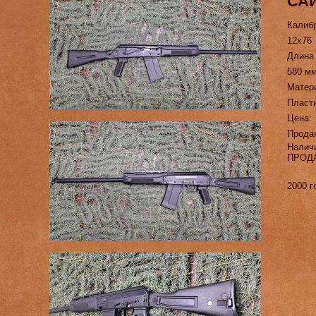
САЙ
Калиб
12х76
Длина
580 м
Матер
Пласт
Цена:
Прода
Налич
ПРОД
2000 г