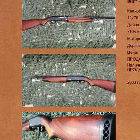
МР-
Калиб
12х76
Длина
710мм
Матер
Дерев
Цена:
ПРОД
Налич
ПРОД
2003 г