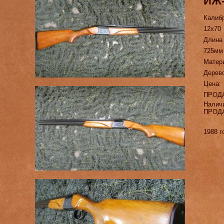
ИЖ-
Калиб
12х70
Длина
725мм
Матер
Дерево
Цена:
ПРОД
Налич
ПРОД
1988 г