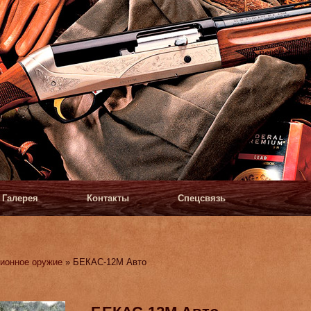
Галерея
Контакты
Спецсвязь
ионное оружие
» БЕКАС-12М Авто