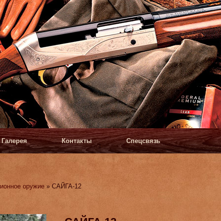
Галерея
Контакты
Спецсвязь
ионное оружие
» САЙГА-12