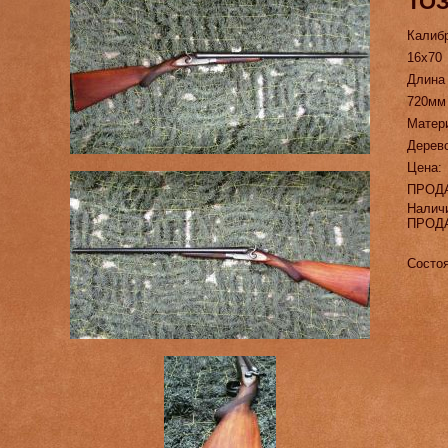
ТОЗ
Калиб
16х70
Длина
720мм
Матер
Дерев
Цена:
ПРОД
Налич
ПРОД
Состо